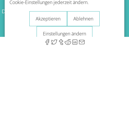
Cookie-Einstellungen jederzeit ändern.
Datenschutzbestimmungen
Erstattungsrichtlinie
Akzeptieren
Ablehnen
Impressum
Blog
Einstellungen ändern
© 2026 A-Type Technologies GmbH. Alle Rechte vorbehalten.