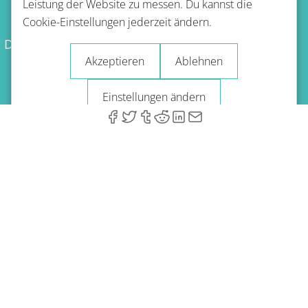
Leistung der Website zu messen. Du kannst die
Nutzungsbestimmungen
Cookie-Einstellungen jederzeit ändern.
Datenschutzbestimmungen
Erstattungsrichtlinie
Akzeptieren
Ablehnen
Impressum
Blog
Einstellungen ändern
© 2026 A-Type Technologies GmbH. Alle Rechte vorbehalten.