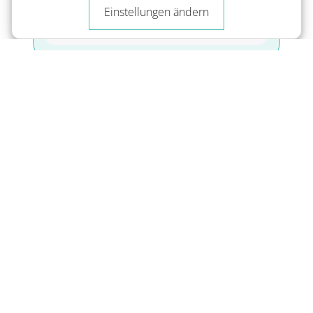
Einstellungen ändern
Trainiere
deine Auswahl mit smarten
Karteikarten.