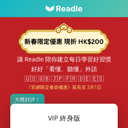
讓 Readle 陪你建立每日學習好習慣
好好「看懂、聽懂」外語
🇺🇸 🇬🇧 🇯🇵 🇫🇷 🇩🇪 🇪🇸
《官網限定春節優惠》延長至 3月1日
大獲好評！
VIP 終身版