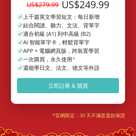
US$249.99
US$279.99
上千篇英文學習短文：每日新增
結合閱讀、聽力、文法、背單字
適合初級 (A1) 到中高級 (B2)
AI 智能單字卡，輕鬆背單字
APP + 電腦網頁版，跨裝置學習
一次購買，永久使用
*
還能學日文、法文、德文等外語
立即註冊 & 購買
*官網限定：30 天不滿意退款保證