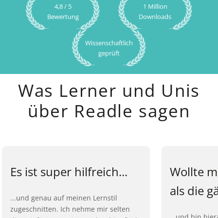
4,8 / 5
1 Million
Bewertung
Downloads
Wissenschaftlich
geprüft
Was Lerner und Unis
über Readle sagen
Es ist super hilfreich...
Wollte m
als die g
...und genau auf meinen Lernstil
zugeschnitten. Ich nehme mir selten
...und bin hie