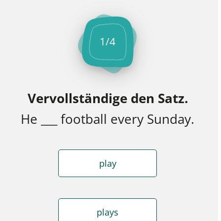
1
/
4
Vervollständige den Satz.
He ___ football every Sunday.
play
plays