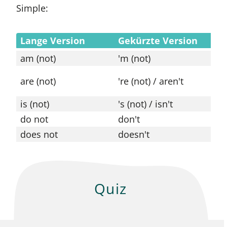
Simple:
Lange Version
Gekürzte Version
Be
am (not)
'm (not)
I'
yo
are (not)
're (not) / aren't
ar
is (not)
's (not) / isn't
sh
do not
don't
th
does not
doesn't
he
Quiz