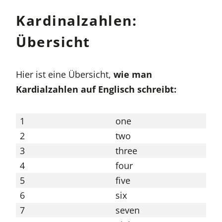
Kardinalzahlen:
Übersicht
Hier ist eine Übersicht,
wie man
Kardialzahlen auf Englisch schreibt:
1
one
11
2
two
12
3
three
13
4
four
14
5
five
15
6
six
16
7
seven
17