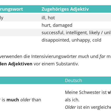
erungswort
Zugehöriges Adjektiv
ly
ill, hot
hurt, damaged
successful, intelligent, likely / unl
disappointed, unhappy, cold
verwenden die Intensivierungswörter
much
und
far
mi
den Adjektiven
vor einem Substantiv.
Deutsch
Meine Schwester ist
v
r is
much
older
than
als ich.
Older
ist ein vergleic