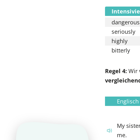
Intensivi
dangerous
seriously
highly
bitterly
Regel 4:
Wir 
vergleichen
Englisch
My siste
me.