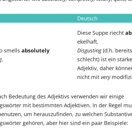
Deutsch
Diese Suppe riecht
ab
ekelhaft.
p smells
absolutely
Disgusting
(d.h. bereit
g
.
schlecht) ist ein stark
Adjektiv, daher könne
nicht mit
very
modifizi
ach Bedeutung des Adjektivs verwenden wir einige
ngswörter mit bestimmten Adjektiven. In der Regel m
enutzen, um herauszufinden, zu welchen Substantiv
gswörter gehören, aber hier sind ein paar Beispiele: