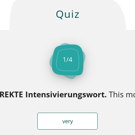
Quiz
1
/
4
REKTE Intensivierungswort.
This mo
very