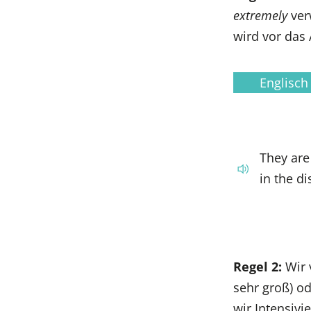
extremely
ver
wird vor das 
Englisch
They ar
in the di
Regel 2:
Wir
sehr groß) o
wir Intensiv