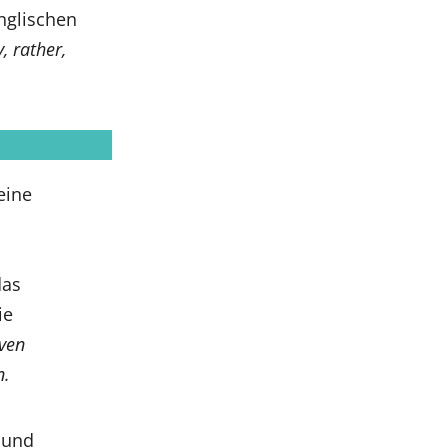
nglischen
, rather,
eine
das
ie
ven
n.
und