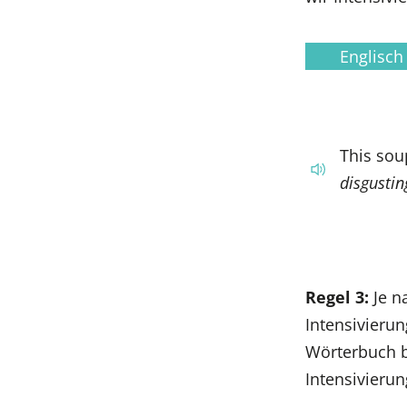
Englisch
This sou
disgustin
Regel 3:
Je n
Intensivieru
Wörterbuch b
Intensivierun