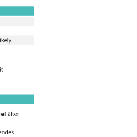
ikely
t
iel
älter
hendes