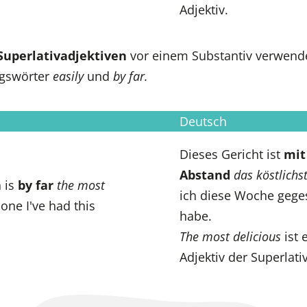
Adjektiv.
Superlativadjektiven
vor einem Substantiv verwende
ngswörter
easily
und
by far.
Deutsch
Dieses Gericht ist
mit
Abstand
das köstlichs
h is
by far
the most
ich diese Woche gege
one I've had this
habe.
The most delicious
ist 
Adjektiv der Superlati