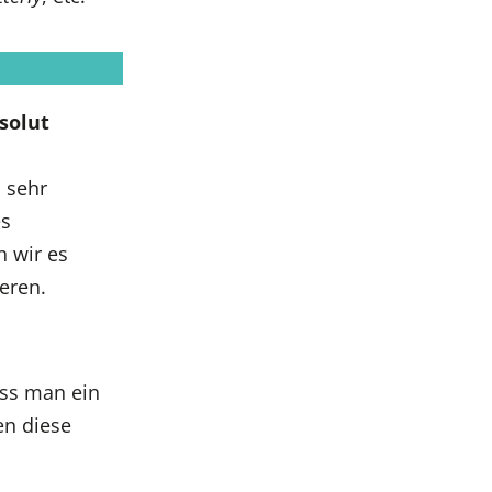
solut
s sehr
es
n wir es
eren.
uss man ein
en diese