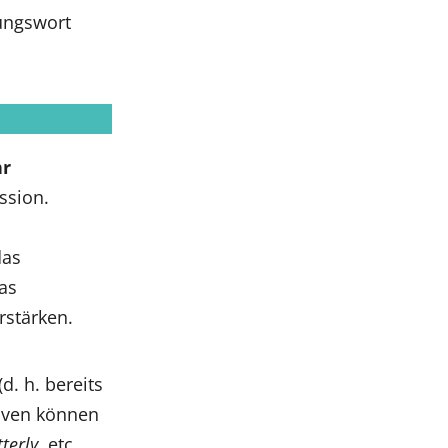
rungswort
hr
ssion.
das
as
rstärken.
(d. h. bereits
ktiven können
tterly
, etc.