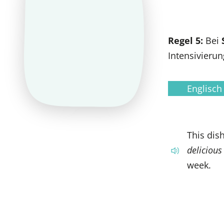
Regel 5:
Bei
Intensivieru
Englisch
This dis
delicious
week.