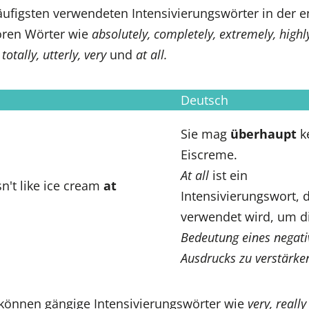
ufigsten verwendeten Intensivierungswörter in der e
ören Wörter wie
absolutely, completely, extremely, highly
 totally, utterly, very
und
at all.
Deutsch
Sie mag
überhaupt
k
Eiscreme.
At all
ist ein
n't like ice cream
at
Intensivierungswort, 
verwendet wird, um d
Bedeutung eines negati
Ausdrucks zu verstärke
können gängige Intensivierungswörter wie
very, really