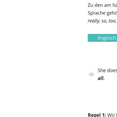
Zu den am hä
Sprache geh
really, so, too,
Englisch
She does
all
.
Regel 1:
Wir 