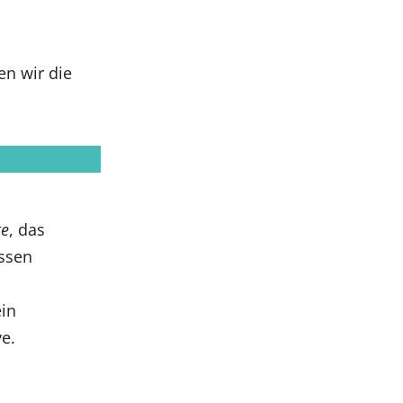
n wir die
te
, das
ssen
ein
ve.