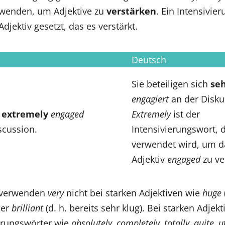
wenden, um Adjektive zu
verstärken
. Ein Intensivie
Adjektiv gesetzt, das es verstärkt.
Deutsch
Sie beteiligen sich
se
engagiert
an der Disku
e
extremely
engaged
Extremely
ist der
scussion.
Intensivierungswort, 
verwendet wird, um d
Adjektiv
engaged
zu ve
 verwenden
very
nicht bei starken Adjektiven wie
huge
der
brilliant
(d. h. bereits sehr klug). Bei starken Adje
ierungswörter wie
absolutely, completely, totally, quite, u