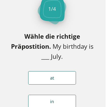
1
/
4
Wähle die richtige
Präpostition.
My birthday is
___ July.
at
in