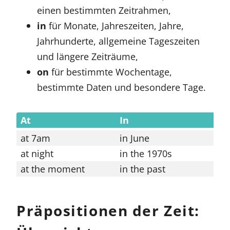
einen bestimmten Zeitrahmen,
in
für Monate, Jahreszeiten, Jahre,
Jahrhunderte, allgemeine Tageszeiten
und längere Zeiträume,
on
für bestimmte Wochentage,
bestimmte Daten und besondere Tage.
At
In
O
at 7am
in June
on
at night
in the 1970s
on
at the moment
in the past
on
Präpositionen der Zeit: