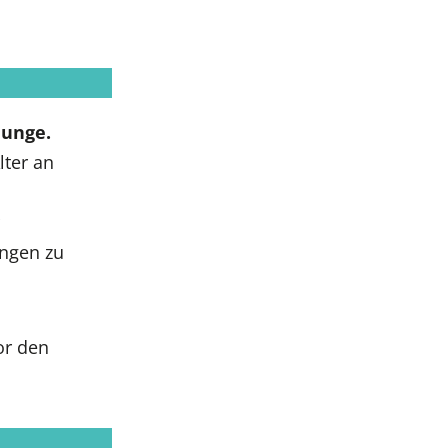
Junge.
lter an
ngen zu
or den