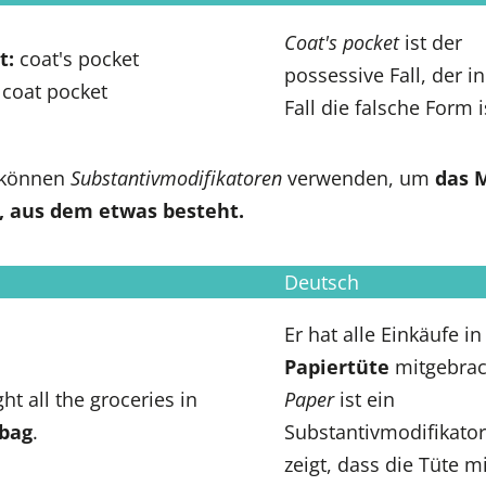
Coat's pocket
ist der
t:
coat's pocket
possessive Fall, der i
coat pocket
Fall die falsche Form i
 können
Substantivmodifikatoren
verwenden, um
das M
, aus dem etwas besteht.
Deutsch
Er hat alle Einkäufe in
Papiertüte
mitgebrac
ht all the groceries in
Paper
ist ein
 bag
.
Substantivmodifikator
zeigt, dass die Tüte m