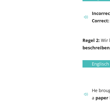
Incorrec
Correct:
Regel 2:
Wir
beschreiben
Englisch
He broug
a
paper