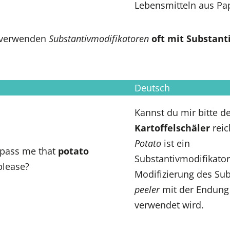
Lebensmitteln aus Papi
 verwenden
Substantivmodifikatoren
oft mit Substanti
Deutsch
Kannst du mir bitte d
Kartoffelschäler
reic
Potato
ist ein
 pass me that
potato
Substantivmodifikator
please?
Modifizierung des Sub
peeler
mit der Endung 
verwendet wird.