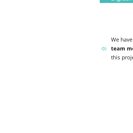
We hav
team m
this proj