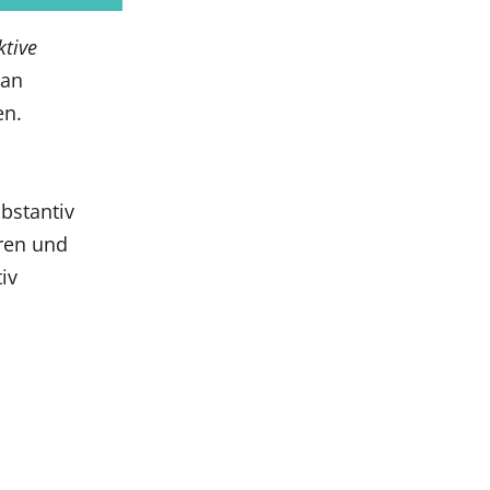
ktive
 an
en.
bstantiv
ren und
iv