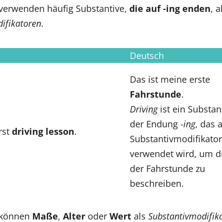
verwenden häufig Substantive,
die auf -ing enden
, a
ifikatoren
.
Deutsch
Das ist meine erste
Fahrstunde
.
Driving
ist ein Substan
der Endung -
ing
, das a
irst
driving lesson
.
Substantivmodifikator
verwendet wird, um di
der Fahrstunde zu
beschreiben.
 können
Maße
,
Alter
oder
Wert
als
Substantivmodifik