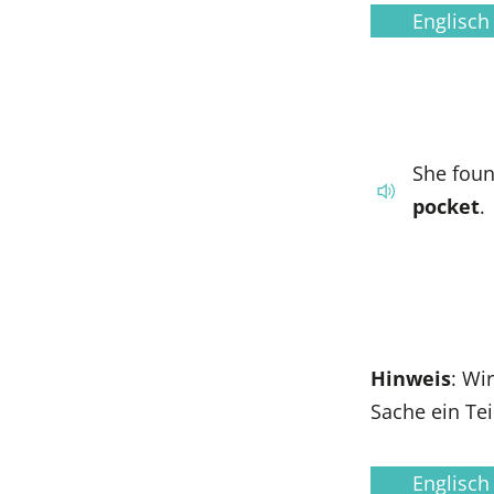
Englisch
She foun
pocket
.
Hinweis
: Wi
Sache ein Tei
Englisch