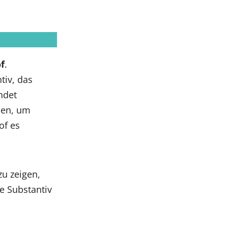
f
.
tiv, das
ndet
ben, um
of es
u zeigen,
te Substantiv