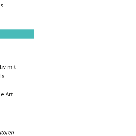
ls
tiv mit
ls
e Art
atoren