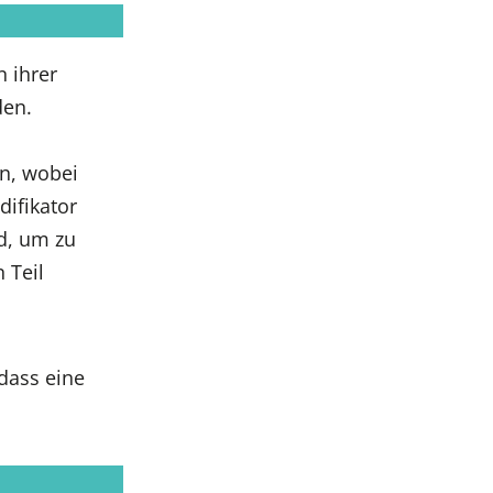
n ihrer
en.
n, wobei
ifikator
rd, um zu
n Teil
dass eine