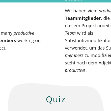
Wir haben viele
produ
Teammitglieder
, die
diesem Projekt arbeit
e many
productive
Team
wird als
embers
working on
Substantivmodifikator
ect.
verwendet, um das Su
members
zu modifizie
steht nach dem Adjekt
productive
.
Quiz