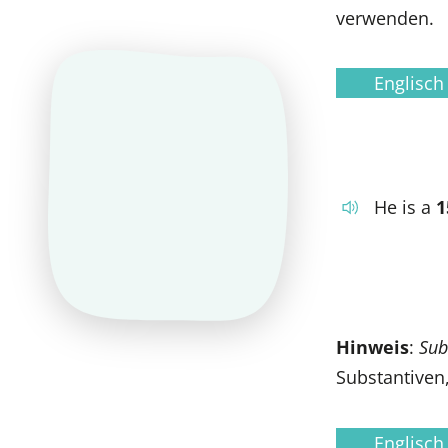
verwenden.
Englisch
He is a
1
Hinweis
:
Sub
Substantiven,
Englisch