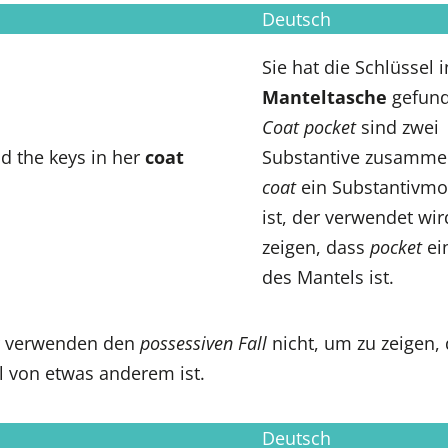
Deutsch
Sie hat die Schlüssel i
Manteltasche
gefund
Coat pocket
sind zwei
d the keys in her
coat
Substantive zusamme
coat
ein Substantivmod
ist, der verwendet wi
zeigen, dass
pocket
ei
des Mantels ist.
r verwenden den
possessiven Fall
nicht, um zu zeigen, 
l von etwas anderem ist.
Deutsch