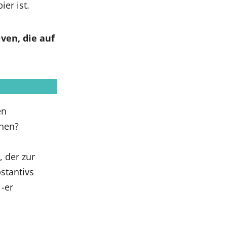
er ist.
ven, die auf
en
hen?
, der zur
stantivs
-er