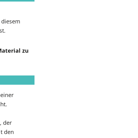
n diesem
st.
aterial zu
 einer
ht.
, der
it den