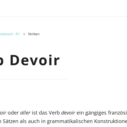
nzösisch - A1
Verben
b Devoir
oir
oder
aller
ist das Verb
devoir
ein gängiges französ
n Sätzen als auch in grammatikalischen Konstruktion