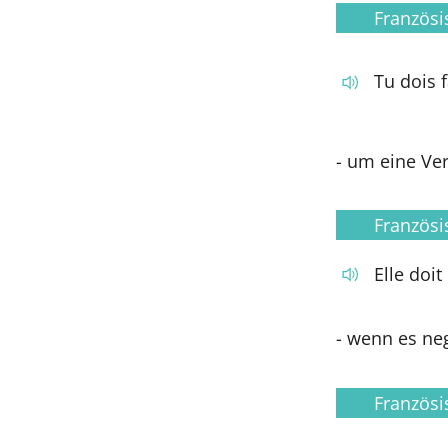
Französi
Tu dois f
- um eine Ve
Französi
Elle doit
- wenn es neg
Französi