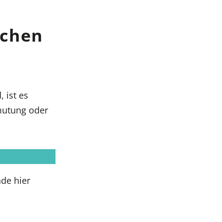
schen
 ist es
rmutung oder
nde hier