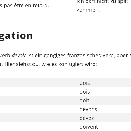
Ich darf nicht zu spät
s pas être en retard.
kommen.
gation
 Verb
devoir
ist ein gängiges französisches Verb, aber e
 Hier siehst du, wie es konjugiert wird:
dois
dois
doit
devons
devez
doivent