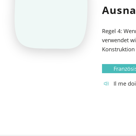
Ausn
Regel 4: We
verwendet wi
Konstruktio
Französi
Il me doi