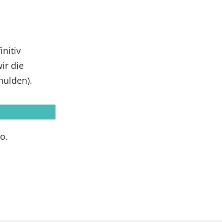
nitiv
ir die
ulden).
o.