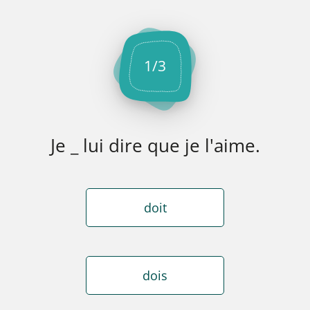
1
/
3
Je _ lui dire que je l'aime.
doit
dois