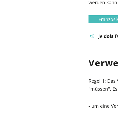
werden kann
Französi
Je
dois
fa
Verwe
Regel 1: Das
"müssen". Es
- um eine Ver