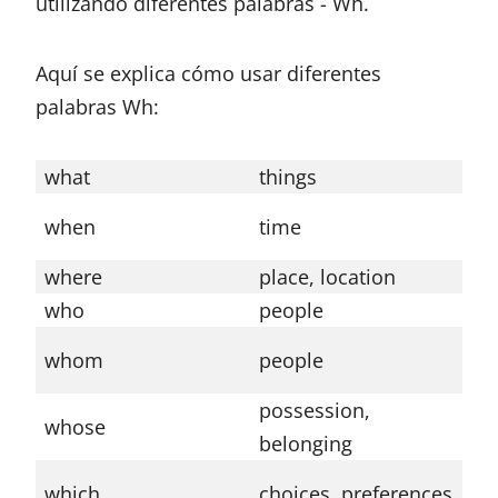
utilizando diferentes palabras - Wh.
Aquí se explica cómo usar diferentes
palabras Wh:
what
things
Wh
Wh
when
time
ag
where
place, location
Wh
who
people
Wh
Wh
whom
people
ta
possession,
Wh
whose
belonging
th
Wh
which
choices, preferences