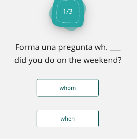
1
/
3
Forma una pregunta wh. ___
did you do on the weekend?
whom
when