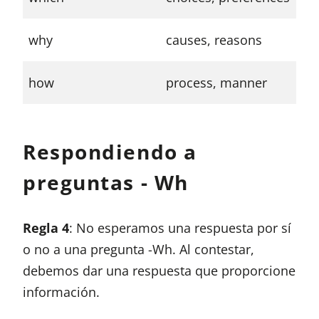
li
Wh
why
causes, reasons
at
Ho
how
process, manner
yo
Respondiendo a
preguntas - Wh
Regla 4
: No esperamos una respuesta por sí
o no a una pregunta -Wh. Al contestar,
debemos dar una respuesta que proporcione
información.