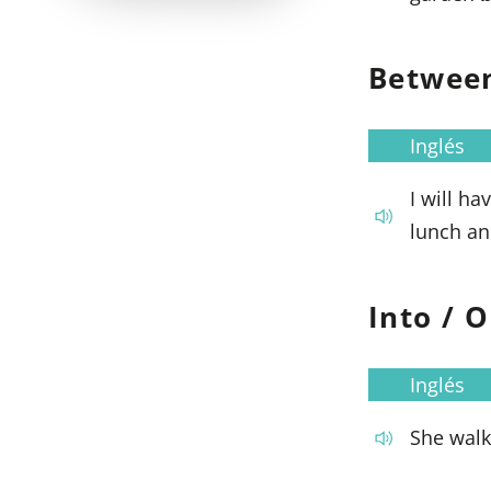
Betwee
Inglés
I will h
lunch an
Into / 
Inglés
She walk