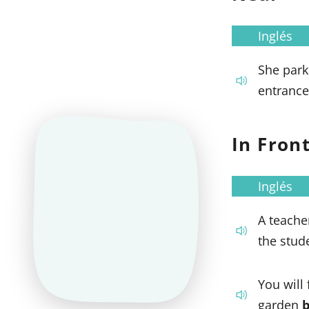
Inglés
She park
entrance
In Fron
Inglés
A teacher
the stud
You will 
garden