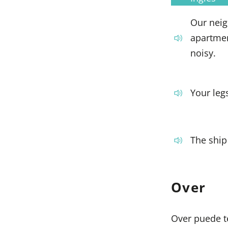
Our neig
apartmen
noisy.
Your leg
The ship
Over
Over puede t