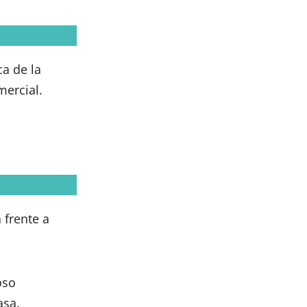
ca de la
mercial.
 frente a
oso
asa.