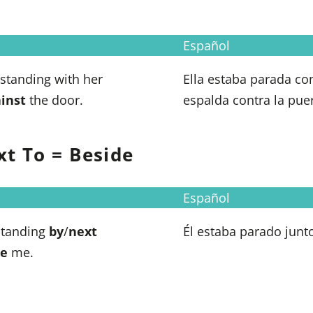
Español
standing with her
Ella estaba parada con
inst
the door.
espalda contra la puer
xt To = Beside
Español
standing
by
/
next
Él estaba parado junto
de
me.