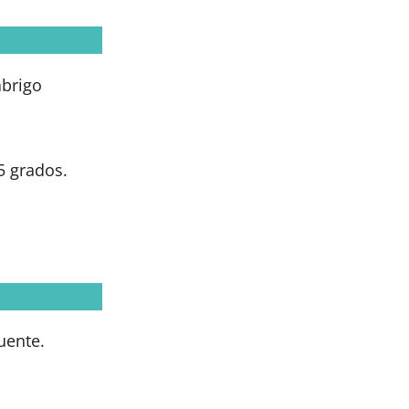
abrigo
5 grados.
uente.