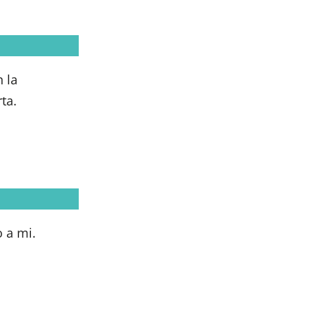
 la
ta.
 a mi.