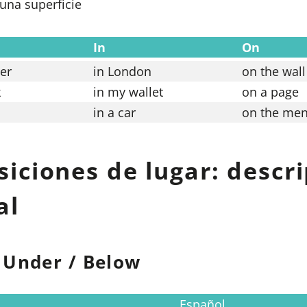
una superficie
In
On
ner
in London
on the wall
k
in my wallet
on a page
in a car
on the me
siciones de lugar: descr
al
 Under / Below
Español