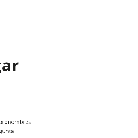
gar
y pronombres
egunta