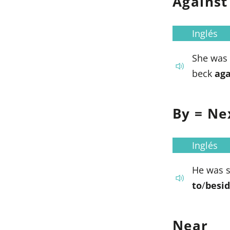
Against
Inglés
She was 
beck
aga
By = Ne
Inglés
He was 
to
/
besi
Near