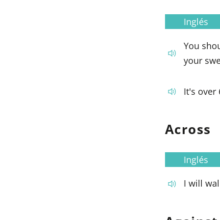
Inglés
You shou
your swe
It's over
Across
Inglés
I will wa