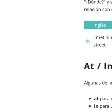
"¿Dónde?" y s
relación con 
Inglés
I met hi
street.
At / I
Algunas de la
at
para 
in
para 