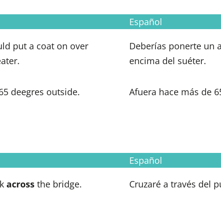
Español
ld put a coat on over
Deberías ponerte un 
ater.
encima del suéter.
 65 deegres outside.
Afuera hace más de 6
Español
lk
across
the bridge.
Cruzaré a través del p