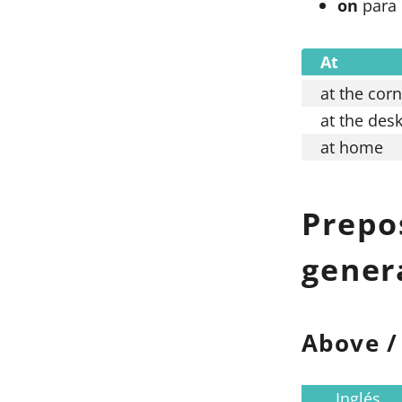
on
para 
At
at the cor
at the des
at home
Prepo
gener
Above /
Inglés