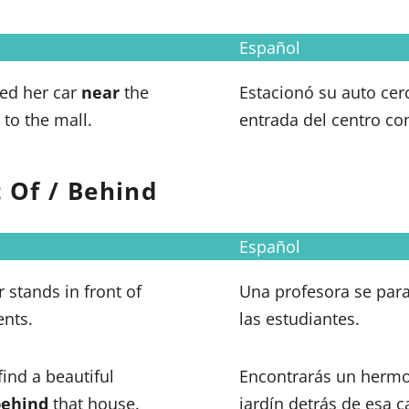
Español
ed her car
near
the
Estacionó su auto cer
 to the mall.
entrada del centro co
t Of / Behind
Español
 stands in front of
Una profesora se para
ents.
las estudiantes.
find a beautiful
Encontrarás un herm
behind
that house.
jardín detrás de esa c