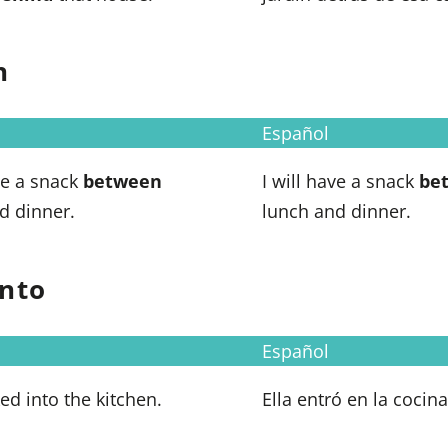
n
Español
ave a snack
between
I will have a snack
be
d dinner.
lunch and dinner.
Onto
Español
ed into the kitchen.
Ella entró en la cocina