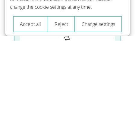
change the cookie settings at any time.
Accept all
Reject
Change settings
上達
数週間でA1からB2レベルに