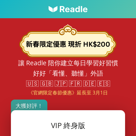
讓 Readle 陪你建立每日學習好習慣
好好「看懂、聽懂」外語
🇺🇸 🇬🇧 🇯🇵 🇫🇷 🇩🇪 🇪🇸
《官網限定春節優惠》延長至 3月1日
大獲好評！
VIP 終身版