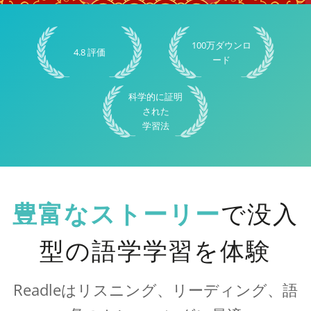
100万ダウンロ
4.8 評価
ード
科学的に証明
された
学習法
豊富なストーリー
で没入
型の語学学習を体験
Readleはリスニング、リーディング、語