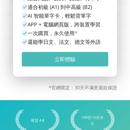
適合初級 (A1) 到中高級 (B2)
AI 智能單字卡，輕鬆背單字
APP + 電腦網頁版，跨裝置學習
一次購買，永久使用
*
還能學日文、法文、德文等外語
立即體驗
*官網限定：30天不滿意退款保證
100만 다운로
평점 4.8
드