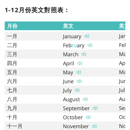
1-12月份英文對照表：
月份
英文
英文
一月
Jan
January
二月
Feb
Feb
ru
ary
三月
Mar
March
四月
Apr
April
五月
May
May
六月
Jun
June
七月
Jul
July
八月
Aug
August
九月
Sep
September
十月
Oct
October
十一月
Nov
November