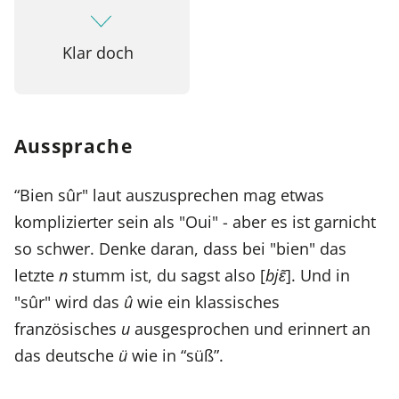
Klar doch
Aussprache
“Bien sûr" laut auszusprechen mag etwas
komplizierter sein als "Oui" - aber es ist garnicht
so schwer. Denke daran, dass bei "bien" das
letzte
n
stumm ist, du sagst also [
bjɛ̃
]. Und in
"sûr" wird das
û
wie ein klassisches
französisches
u
ausgesprochen und erinnert an
das deutsche
ü
wie in “süß”.