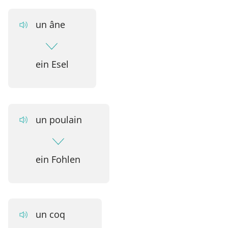
un âne
ein Esel
un poulain
ein Fohlen
un coq