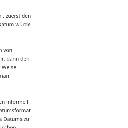
 , zuerst den
 Datum würde
n von
hr, dann den
e Weise
 man
n informell
Datumsformat
es Datums zu
wischen