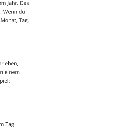
em Jahr. Das
en. Wenn du
 Monat, Tag,
hrieben,
 In einem
piel:
em Tag