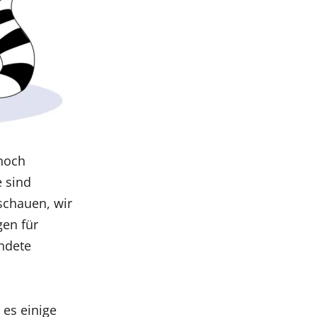
 noch
e sind
schauen, wir
en für
endete
es einige