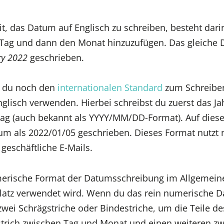
t, das Datum auf Englisch zu schreiben, besteht darin
Tag und dann den Monat hinzuzufügen. Das gleiche
ry 2022
geschrieben.
t du noch den
internationalen Standard
zum Schreibe
lisch verwenden. Hierbei schreibst du zuerst das Ja
ag (auch bekannt als YYYY/MM/DD-Format). Auf dies
um als 2022/01/05 geschrieben. Dieses Format nutzt
 geschäftliche E-Mails.
erische Format der Datumsschreibung im Allgemeine
latz verwendet wird. Wenn du das rein numerische 
zwei Schrägstriche oder Bindestriche, um die Teile d
strich zwischen Tag und Monat und einen weiteren z