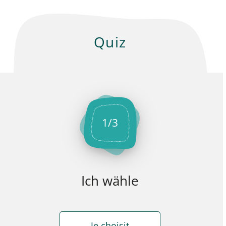
Quiz
1
/
3
Ich wähle
Je choisit