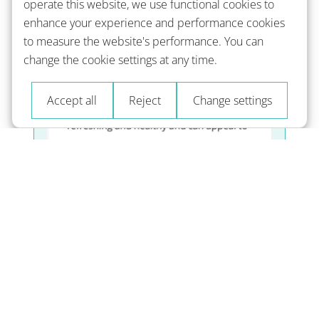
operate this website, we use functional cookies to
－训练跟读，快速提升语感！
enhance your experience and performance cookies
to measure the website's performance. You can
change the cookie settings at any time.
Accept all
Reject
Change settings
语法